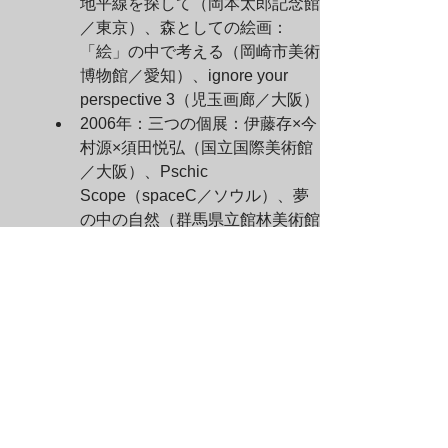
地平線を探して（岡本太郎記念館
／東京）、森としての絵画：
「絵」の中で考える（岡崎市美術
博物館／愛知）、ignore your 
perspective 3（児玉画廊／大阪）
2006年：三つの個展：伊藤存×今
村源×須田悦弘（国立国際美術館
／大阪）、Pschic 
Scope（spaceC／ソウル）、夢
の中の自然（群馬県立館林美術館
／群馬）、With Marcel 
Duchamp（児玉画廊／東京）、
ignore your perspective 2（児玉
画廊／東京）
2005年：ignore your 
perspective（児玉画廊／大
阪）、縫う人 – 針仕事の豊かな
時間（ボーダレス・アートギャラ
リー NO-MA／近江八幡）、第11