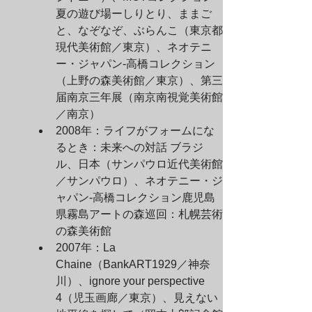
夏の遊び場ーしりとり、ままご
と、なぞなぞ、ぶらんこ（東京都
現代美術館／東京）、ネオテニ
ー・ジャパン-高橋コレクション
（上野の森美術館／東京）、第三
届南京三年展（南京南視覚美術館
／南京）
2008年：ライフがフォームにな
るとき：未来への対話 ブラジ
ル、日本（サンパウロ近代美術館
／サンパウロ）、ネオテニー・ジ
ャパン-高橋コレクション鹿児島
県霧島アートの森巡回：札幌芸術
の森美術館
2007年：La 
Chaine（BankART1929／神奈
川）、ignore your perspective 
4（児玉画廊／東京）、見えない