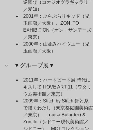
逆躍び（コオジオグラギャラリー
／愛知）
2001年：ぶらぶらリキッド（児
玉画廊／大阪）、ZON ITO 
EXHIBITION（オン・サンデーズ
／東京）
2000年：山並みハイウエー（児
玉画廊／大阪）
▼グループ展▼
2011年：ハートビート展 時代に
キスして I lOVE ART 11（ワタリ
ウム美術館／東京）
2009年：Stitch by Stitch 針と糸
で描くわたし（東京都庭園美術館
／東京）、Louisa Bufardeci & 
Zon Ito（シドニー現代美術館／
シドニー）、MOTコレクション 