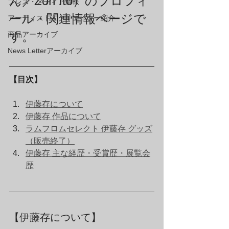
ん／Zon Ito）のプロフィ
プレス・メディア情報
ール・関連情報ページで
アーティスト＆クリエイター紹介
す。
商品アーカイブ
News Letterアーカイブ
【目次】
伊藤存について
伊藤存 作品について
ラムフロムセレクト 伊藤存 グッズ
（販売終了）
伊藤存 主な経歴・受賞歴・展覧会
歴
【伊藤存について】