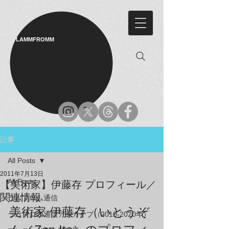
LAMMFROMM​
記事
All Posts
2011年7月13日
All Posts
【美術家】伊藤存 プロフィール／
関連情報
ラムフロム通信
美術家 伊藤存（いとうぞ
ラムフロム通信アーカイブ（2010-2020年）