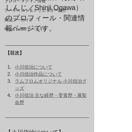
プレス・メディア情報
しんじ／Shinji Ogawa）
アーティスト＆クリエイター紹介
のプロフィール・関連情
商品アーカイブ
報ページです。
News Letterアーカイブ
【目次】
小川信治について
小川信治作品について
ラムフロムオリジナル 小川信治グ
ッズ
小川信治 主な経歴・受賞歴・展覧
会歴