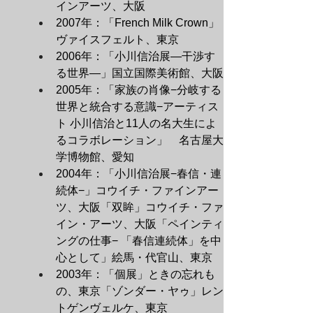
インアーツ、大阪
2007年：「French Milk Crown」
ヴァイスフェルト、東京
2006年：「小川信治展―干渉す
る世界―」国立国際美術館、大阪
2005年：「家族の肖像−分岐する
世界と統合する意識−アーティス
ト 小川信治と11人の名大生によ
るコラボレーション」　名古屋大
学博物館、愛知
2004年：「小川信治展−春信・連
続体−」コウイチ・ファインアー
ツ、大阪「双眸」コウイチ・ファ
イン・アーツ、大阪「ペインティ
ングの仕事− 「春信連続体」を中
心として」絵馬・代官山、東京
2003年：「個展」ときの忘れも
の、東京「ゾンダー・ヤゥ」レン
トゲンヴェルケ、東京