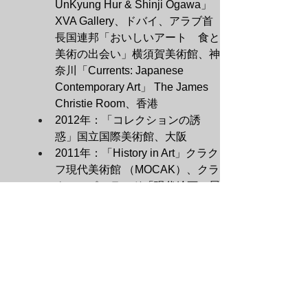
UnKyung Hur & Shinji Ogawa」 
XVA Gallery、ドバイ、アラブ首
長国連邦「おいしいアート　食と
美術の出会い」横須賀美術館、神
奈川「Currents: Japanese 
Contemporary Art」 The James 
Christie Room、香港
2012年：「コレクションの誘
惑」国立国際美術館、大阪
2011年：「History in Art」クラク
フ現代美術館 （MOCAK）、クラ
クフ、ポーランド「現代絵画の展
望 24の時の瞳」東京ステーショ
ンギャラリー、東京
2010年：「150ème anniversaire 
de la création de《l’Angélus》」
バルビゾン村、フランス
2008年：「behind the seen アー
ト創造の舞台裏」東京大学駒場博