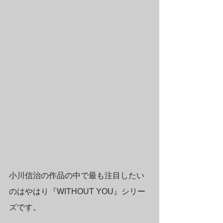
小川信治の作品の中で最も注目したい
のはやはり『
WITHOUT YOU
』シリー
ズです。