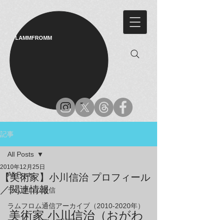
LAMMFROMM​
記事
All Posts
2010年12月25日
All Posts
【美術家】小川信治 プロフィール
／関連情報
ラムフロム通信
ラムフロム通信アーカイブ（2010-2020年）
美術家 小川信治（おがわ