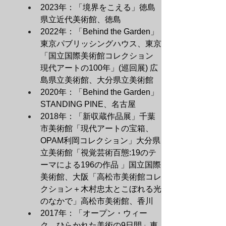
2023年：「境界をこえる」徳島
県立近代美術館、徳島
2022年：「Behind the Garden」
東京パブリッシングハウス、東京
「国立国際美術館コレクション 
現代アートの100年」(巡回展) 広
島県立美術館、大分県立美術館
2020年：「Behind the Garden」
STANDING PINE、名古屋
2018年：「新収蔵作品展」千葉
市美術館「現代アートの宝箱、
OPAM利岡コレクション」大分県
立美術館「視覚芸術百態:19のテ
ーマによる196の作品 」国立国際
美術館、大阪「高松市美術館コレ
クション＋木村忠太とこぼれる光
のなかで」高松市美術館、香川
2017年：「オープン・ウィー
ク　ひらかれた美術の9日間」東