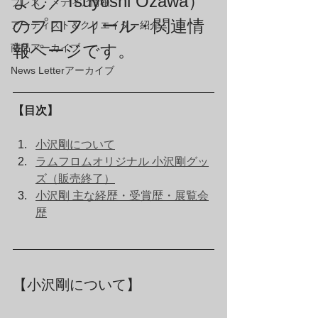
よし／Tsuyoshi Ozawa）
プレス・メディア情報
のプロフィール・関連情
アーティスト＆クリエイター紹介
報ページです。
商品アーカイブ
News Letterアーカイブ
【目次】
小沢剛について
ラムフロムオリジナル 小沢剛グッ
ズ（販売終了）
小沢剛 主な経歴・受賞歴・展覧会
歴
【小沢剛について】