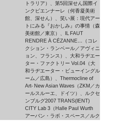
トラリア）、第5回深せん国際イ
ンクビエンナーレ（何香凝美術
館、深せん）、笑い展：現代アー
トにみる『おかしみ』の事情（森
美術館／東京）、IL FAUT 
RENDRE À CÉZANNE…（コレ
クション・ランベール／アヴィニ
ョン、フランス）、大和ラヂエー
ター・ファクトリー Vol.04（大
和ラヂエーター・ビューイングル
ーム／広島）、Thermocline of 
Art- New Asian Waves（ZKM／カ
ールスルーエ、ドイツ）、ルクセ
ンブルグ2007 TRANS(IENT) 
CITY Lab 3（Halle Paul Wurth　
アーバン・ラボ・スペース／ルク
センブルグ）、美麗新世界：当代
日本文化［西京人］（長征空間／
東京画廊、中央美術学院／北京、