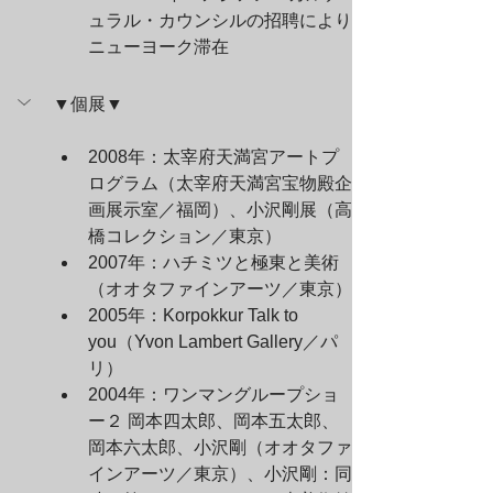
ュラル・カウンシルの招聘により
ニューヨーク滞在
▼個展▼
2008年：太宰府天満宮アートプ
ログラム（太宰府天満宮宝物殿企
画展示室／福岡）、小沢剛展（高
橋コレクション／東京）
2007年：ハチミツと極東と美術
（オオタファインアーツ／東京）
2005年：Korpokkur Talk to 
you（Yvon Lambert Gallery／パ
リ）
2004年：ワンマングループショ
ー２ 岡本四太郎、岡本五太郎、
岡本六太郎、小沢剛（オオタファ
インアーツ／東京）、小沢剛：同