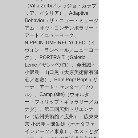
（Villa Zerbi／レッジョ・カラブ
リア、イタリア）、Adaptive 
Behavior（ザ・ニュー・ミュージ
アム・オヴ・コンテンポラリー・
アート／ニューヨーク、
NIPPON TIME RECYCLED（イ
ヴォン・ランベール／ニューヨー
ク）、PORTRAIT（Galeria 
Leme／サンパウロ）、会田誠・
小沢剛・山口晃（大原美術館有隣
荘／倉敷）、Pop! Pop! Pop!（ガ
ーナ・アート・センター／ソウ
ル）、Camp (site)（ウォルタ
ー・フィリップ・ギャラリー／カ
ナダ）、第二回広州トリエンナー
レ（広州美術館／広州）、広東東
京 小沢剛＋陳劭雄（オオタファ
インアーツ／東京）、エステとダ