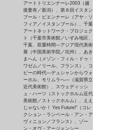
アートトリエンナーレ2003（越
後妻有／新潟）、第８回イスタン
ブール・ビエンナーレ（アヤ・ソ
フィア／イスタンブール）、千葉
アートネットワーク・プロジェク
ト（千葉市美術館／いずみ地区、
千葉、双重時間—アジア現代美術
展（中国美術学院／坑州）、あき
まへん（メゾン・フィル・ドゥ・
ワゼム／リール、フランス）、コ
ピーの時代—デュシャンからウォ
ーホル、モリムラへ—（滋賀県立
近代美術館）、スウェディッシ
ュ・ハーツ（ストックホルム近代
美術館／ストックホルム）、ええ
じゃないか！ Yes Future!”（コレ
クション・ランベール・アン・ア
ヴィニョン／フランス）、ゾー
ン・オヴ・アージェンシー