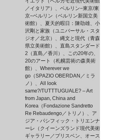
イエット（ベルガモ近現代美術館
／イタリア）、ベルリン−東京/東
京−ベルリン（ベルリン新国立美
術館）、夏天的暇日：陳劭雄、小
沢剛と家族（ユニバーサル・スタ
ジオ／北京）、縄文と現代（青森
県立美術館）、直島スタンダード
2（直島／香川）、この20年の、
20のアート（札幌芸術の森美術
館）、Wherever we 
go（SPAZIO OBERDAN／ミラ
ノ）、All look 
same?/TUTTTUGUALE? – Art 
from Japan, China and 
Korea（Fondazione Sandretto 
Re Rebaudengo／トリノ）、ア
ジア・パシフィック・トリエンナ
ーレ（クイーンズランド現代美術
ギャラリー／ブリスベン、オース