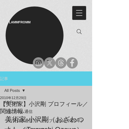
LAMMFROMM​
記事
All Posts
2010年12月29日
All Posts
【美術家】小沢剛 プロフィール／
関連情報
ラムフロム通信
美術家 小沢剛（おざわつ
ラムフロム通信アーカイブ（2010-2020年）