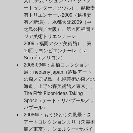
人]（ナム・ジュン・パイク・ア
ートセンター／ソウル）、越後妻
有トリエンナーレ2009（越後妻
有／新潟）、水都大阪2009（中
之島公園／大阪）、第４回福岡ア
ジア美術トリエンナーレ
2009（福岡アジア美術館）、第
10回リヨンビエンナーレ（La 
Sucriére／リヨン）
2008-09年：高橋コレクション
展：neoteny japan（霧島アート
の森／鹿児島、札幌芸術の森／北
海道、上野の森美術館／東京）、
The Fifth Floor-Ideas Taking 
Space（テート・リバプール／リ
バプール）
2008年：もうひとつの風景：森
アートコレクションより（森美術
館／東京）、シェルター×サバイ