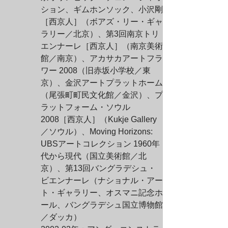
ション、ギムホンソック、小沢剛
［西京人］（ボアズ・リー・ギャ
ラリー／北京）、第3回南京トリ
エンナーレ［西京人］（南京美術
館／南京）、アカサカアートフラ
ワー 2008（旧赤坂小学校／東
京）、金沢アートプラットホーム
（尾張町町民文化館／金沢）、プ
ラットフォーム・ソウル 
2008［西京人］（Kukje Gallery
／ソウル）、Moving Horizons: 
UBSアートコレクション 1960年
代から現代（国立美術館／北
京）、第13回バングラデシュ・
ビエンナーレ（ナショナル・アー
ト・ギャラリー、オスマニ記念ホ
ール、バングラデシュ国立博物館
／ダッカ）