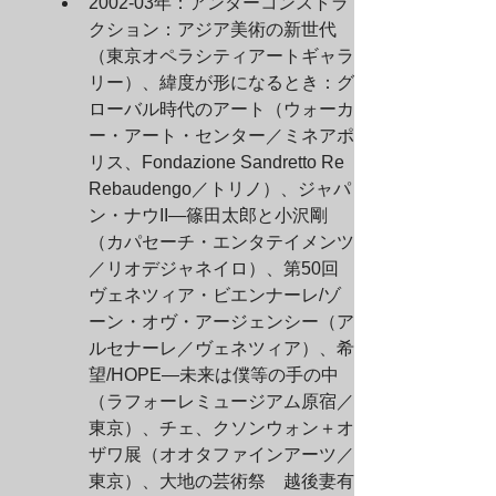
2002-03年：アンダーコンストラ
クション：アジア美術の新世代
（東京オペラシティアートギャラ
リー）、緯度が形になるとき：グ
ローバル時代のアート（ウォーカ
ー・アート・センター／ミネアポ
リス、Fondazione Sandretto Re 
Rebaudengo／トリノ）、ジャパ
ン・ナウII—篠田太郎と小沢剛
（カパセーチ・エンタテイメンツ
／リオデジャネイロ）、第50回
ヴェネツィア・ビエンナーレ/ゾ
ーン・オヴ・アージェンシー（ア
ルセナーレ／ヴェネツィア）、希
望/HOPE—未来は僕等の手の中
（ラフォーレミュージアム原宿／
東京）、チェ、クソンウォン＋オ
ザワ展（オオタファインアーツ／
東京）、大地の芸術祭　越後妻有