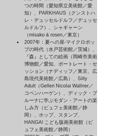
つの時間（愛知県立美術館／愛
知）、PARKHAUS（クンストハ
レ・デュッセルドルフ／デュッセ
ルドルフ）、シャギャーン
（misako & rosen／東京）
2007年：夏への扉-マイクロポッ
プの時代（水戸芸術館／茨城）、
『森』としての絵画（岡崎市美術
博物館／愛知、ポートレート・セ
ッション（ナディッフ／東京、広
島現代美術館／広島）、Silly 
Adult（Gelleri Nicolai Wallner／
コペンハーゲン）、ディック・ブ
ルーナに学ぶモダン・アートの楽
しみ方（ビュフェ美術館／静
岡）、ホップ、スタンプ、
HANGA! こども版画美術館（ビ
ュフェ美術館／静岡）