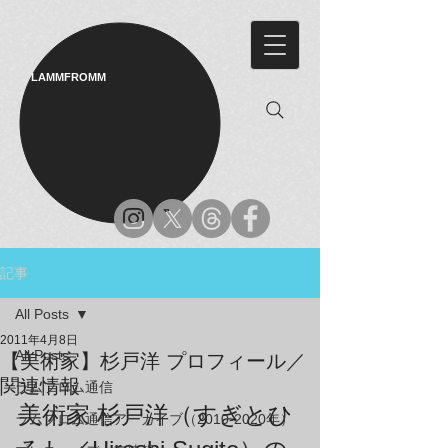
LAMMFROMM​
記事
All Posts
2011年4月8日
All Posts
【美術家】杉戸洋 プロフィール／
関連情報
ラムフロム通信
美術家 杉戸洋（すぎとひ
ラムフロム通信アーカイブ（2010-2020年）