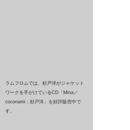
ラムフロムでは、杉戸洋がジャケット
ワークを手がけているCD「Mina／
coconami：杉戸洋」を好評販売中で
す。