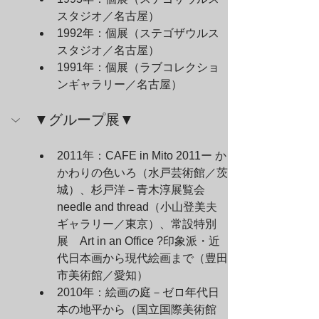
スタジオ／名古屋）
1992年：個展（ステゴザウルス
スタジオ／名古屋）
1991年：個展（ラブコレクショ
ンギャラリー／名古屋）
▼グループ展▼
2011年：CAFE in Mito 2011ー か
かわりの色いろ（水戸芸術館／茨
城）、杉戸洋－青木淳展覧会
needle and thread（小山登美夫
ギャラリー／東京）、常設特別
展　Art in an Office ?印象派・近
代日本画から現代絵画まで（豊田
市美術館／愛知）
2010年：絵画の庭－ゼロ年代日
本の地平から（国立国際美術館 