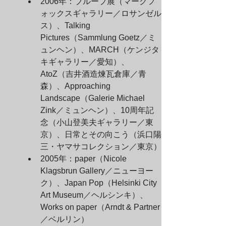
2006年：ブループ展（マークフ
ォックスギャラリー／ロサンゼル
ス）、Talking 
Pictures（Sammlung Goetz／ミ
ュンヘン）、MARCH（ケンジタ
キギャラリー／愛知）、
AtoZ（吉井酒造煉瓦倉庫／青
森）、Approaching 
Landscape（Galerie Michael 
Zink／ミュンヘン）、10周年記
念（小山登美夫ギャラリー／東
京）、日常とその向こう（浜口陽
三・ヤマサコレクション／東京）
2005年：paper（Nicole 
Klagsbrun Gallery／ニューヨー
ク）、Japan Pop（Helsinki City 
Art Museum／ヘルシンキ）、
Works on paper（Arndt & Partner
／ベルリン）