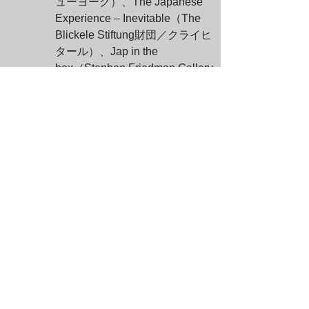
ューヨーク）、The Japanese 
Experience – Inevitable（The 
Blickele Stiftung財団／クライヒ
タール）、Jap in the 
box（Stephen Friedman Gallery
／ロンドン）、Connections（マ
ークフォックスギャラリー／ロサ
ンゼルス）
2001年：グループ展（Michael 
Zink／ミュンヘン）、
Ghost（Claudia Gian Ferrari Arte 
Contemporanea／ミラノ）、
Painting at the Edge of the 
World（Walker Art Center、ミネ
アポリス／ミネソタ）、The big 
ld（James Cohen／ニューヨー
ク）、Reflections of Earth（The 
Allen Memorial Art Museum, 
Oberlin College／オーバリン）