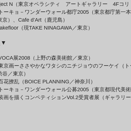
oject N（東京オペラシティ　アートギャラリー　4Fコ
：トーキョ－ワンダーウォール都庁2005（東京都庁第一本
）、Cafe d’Art（鹿児島）
takefloor（現TAKE NINAGAWA／東京）
展▼
：VOCA展2008（上野の森美術館／東京）
年：東京画ーささやかなワタシのニチジョウのフーケイ（
渋谷／東京）
百花撩乱（BOICE PLANNING／神奈川）
：トーキョ－ワンダーウォール公募2005（東京都現代美
：装画を描くコンペティションVol.2受賞者展（ギャラリー