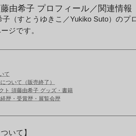
商品アーカイブ
News Letterアーカイブ
藤由希子 プロフィール／関連情報
子（すとうゆきこ／Yukiko Suto）の
ページです。
いて
品について（販売終了）
クト 須藤由希子 グッズ・書籍
な経歴・受賞歴・展覧会歴
について】