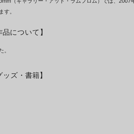
lammfromm（ギャラリー・アット・ラムフロム）では、20
ます。
作品について】
た。
グッズ・書籍】