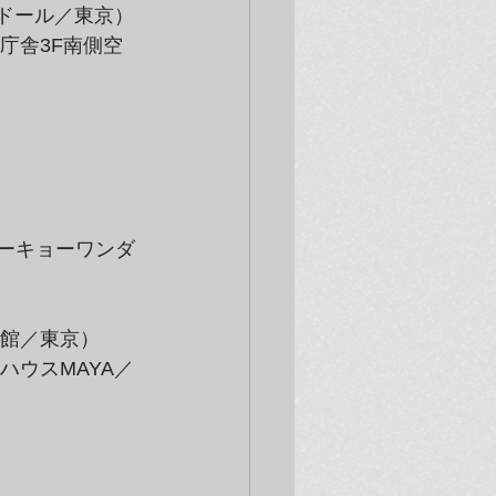
リドール／東京）
庁舎3F南側空
トーキョーワンダ
術館／東京）
ハウスMAYA／