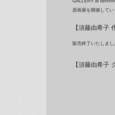
GALLERY at 
原画展を開催してい
【須藤由希子 
販売終了いたしまし
【須藤由希子 