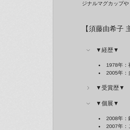
ジナルマグカップや
【須藤由希子 
▼経歴▼
1978年
2005
▼受賞歴▼
▼個展▼
2008年
2007年