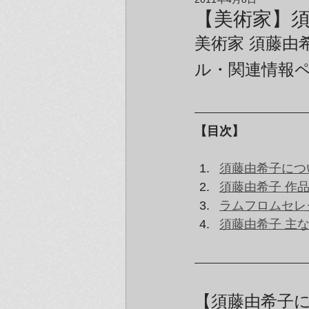
アーティスト＆クリエイター紹介
【美術家】須
美術家 須藤由希
ル・関連情報
【目次】
須藤由希子につ
須藤由希子 作
ラムフロムセレ
須藤由希子 主
【須藤由希子