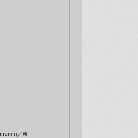
fromm／東